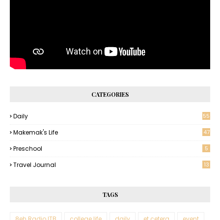
CATEGORIES
Daily
55
Makemak's Life
47
Preschool
5
Travel Journal
13
TAGS
8eh Radio ITB
college life
daily
et cetera
event