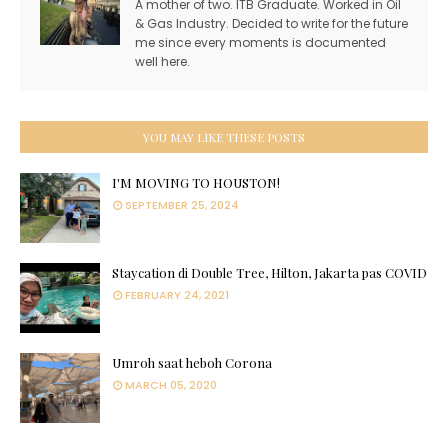
A mother of two. ITB Graduate. Worked in Oil
& Gas Industry. Decided to write for the future
me since every moments is documented
well here.
YOU MAY LIKE THESE POSTS
I'M MOVING TO HOUSTON!
SEPTEMBER 25, 2024
Staycation di Double Tree, Hilton, Jakarta pas COVID
FEBRUARY 24, 2021
Umroh saat heboh Corona
MARCH 05, 2020