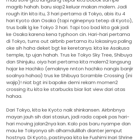
magrib hahah. baru siap2 keluar makan malem. Jadi
rough itin kita itu, 3 hari pertama di Tokyo, abis itu 4
hari Kyoto dan Osaka (tapi nginepnya tetep di Kyoto),
trus balik lg ke Tokyo 3 hari. Tapi too bad kita gak jadi
ke Osaka karena kena typhoon cin. Hari-hari pertama
di Tokyo, turns out airbnb pertama itu lokasinya paling
oke sih haha deket bgt ke keretanya. kita ke Asakusa
temple, tp ujan hahah. Trus ke Tokyo Sky Tree, Shibuya
dan Shinjuku. oiya hari pertama kita malem2 langsung
hajar ke Hachiko (emaknye nnton hachiko nangis banjir
soalnya hahaa) trus ke Shibuya Scramble Crossing (ini
wajip)! niat bgt ini bapake demi rekam momen2
crossing itu kita ke starbucks biar liat view dari atas
hahaa.
Dari Tokyo, kita ke Kyoto naik shinkansen. Airbnbnya
mayan jauh sih dari stasiun, jadi rada capek pas hari-
hari moving jalan2nya kan. Kalo pas baru nyampe dan
mau ke Tokyonya sih alhamdulillah dianter jemput
hostnya. Di Kyoto, pastinyaa kita ke Fushimi Inari Shrine