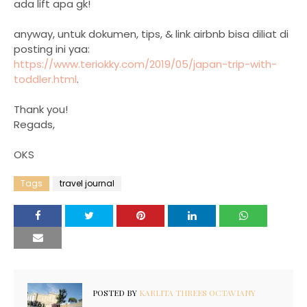
ada lift apa gk!
anyway, untuk dokumen, tips, & link airbnb bisa diliat di
posting ini yaa:
https://www.teriokky.com/2019/05/japan-trip-with-
toddler.html
.
Thank you!
Regads,
OKS
Tags
travel journal
POSTED BY
KARLITA THREES OCTAVIANY