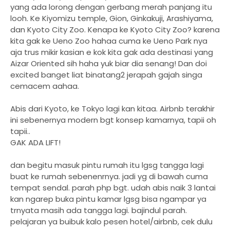
yang ada lorong dengan gerbang merah panjang itu
looh. Ke Kiyomizu temple, Gion, Ginkakuji, Arashiyama,
dan Kyoto City Zoo. Kenapa ke Kyoto City Zoo? karena
kita gak ke Ueno Zoo hahaa cuma ke Ueno Park nya
aja trus mikir kasian e kok kita gak ada destinasi yang
Aizar Oriented sih haha yuk biar dia senang! Dan doi
excited banget liat binatang2 jerapah gajah singa
cemacem aahaa.
Abis dari Kyoto, ke Tokyo lagi kan kitaa. Airbnb terakhir
ini sebenernya modern bgt konsep kamarnya, tapii oh
tapii..
GAK ADA LIFT!
dan begitu masuk pintu rumah itu lgsg tangga lagi
buat ke rumah sebenenrnya. jadi yg di bawah cuma
tempat sendal. parah php bgt. udah abis naik 3 lantai
kan ngarep buka pintu kamar lgsg bisa ngampar ya
trnyata masih ada tangga lagi. bajindul parah.
pelajaran ya buibuk kalo pesen hotel/airbnb, cek dulu