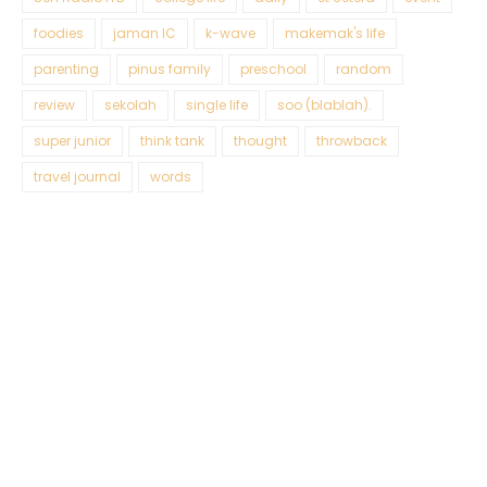
foodies
jaman IC
k-wave
makemak's life
parenting
pinus family
preschool
random
review
sekolah
single life
soo (blablah).
super junior
think tank
thought
throwback
travel journal
words