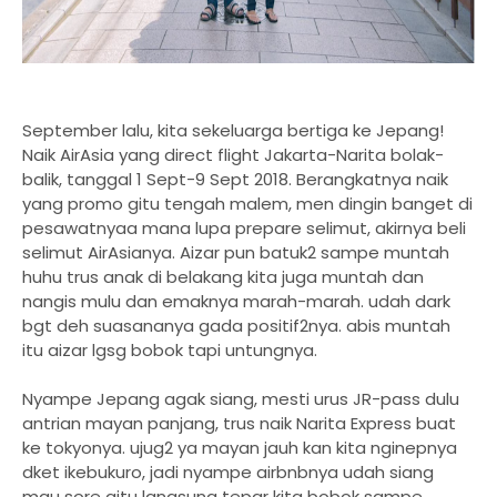
September lalu, kita sekeluarga bertiga ke Jepang!
Naik AirAsia yang direct flight Jakarta-Narita bolak-
balik, tanggal 1 Sept-9 Sept 2018. Berangkatnya naik
yang promo gitu tengah malem, men dingin banget di
pesawatnyaa mana lupa prepare selimut, akirnya beli
selimut AirAsianya. Aizar pun batuk2 sampe muntah
huhu trus anak di belakang kita juga muntah dan
nangis mulu dan emaknya marah-marah. udah dark
bgt deh suasananya gada positif2nya. abis muntah
itu aizar lgsg bobok tapi untungnya.
Nyampe Jepang agak siang, mesti urus JR-pass dulu
antrian mayan panjang, trus naik Narita Express buat
ke tokyonya. ujug2 ya mayan jauh kan kita nginepnya
dket ikebukuro, jadi nyampe airbnbnya udah siang
mau sore gitu langsung tepar kita bobok sampe