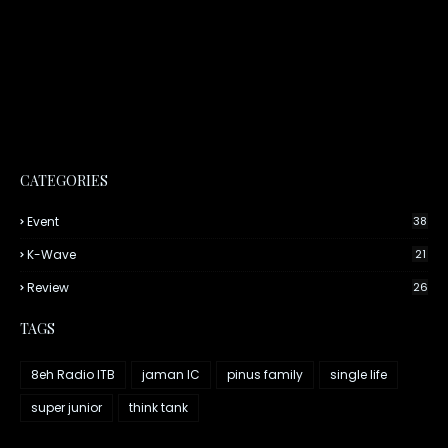
CATEGORIES
Event
38
K-Wave
21
Review
26
TAGS
8eh Radio ITB
jaman IC
pinus family
single life
super junior
think tank