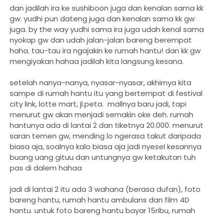
dan jadilah ira ke sushiboon juga dan kenalan sama kk
gw. yudhi pun dateng juga dan kenalan sama kk gw
juga. by the way yudhi sama ira juga udah kenal sama
nyokap gw dan udah jalan-jalan bareng berempat
haha. tau-tau ira ngajakin ke rumah hantu! dan kk gw
mengiyakan hahaa jadilah kita langsung kesana.
setelah nanya-nanya, nyasar-nyasar, akhirnya kita
sampe di rumah hantu itu yang bertempat di festival
city link, lotte mart, jl.peta. mallnya baru jadi, tapi
menurut gw akan menjadi semakin oke deh. rumah
hantunya ada di lantai 2 dan tiketnya 20.000. menurut
saran temen gw, mending lo ngerasa takut daripada
biasa aja, soalnya kalo biasa aja jadi nyesel kesannya
buang uang gituu dan untungnya gw ketakutan tuh
pas di dalem hahaa
jadi di lantai 2 itu ada 3 wahana (berasa dufan), foto
bareng hantu, rumah hantu ambulans dan film 4D
hantu. untuk foto bareng hantu bayar 15ribu, rumah