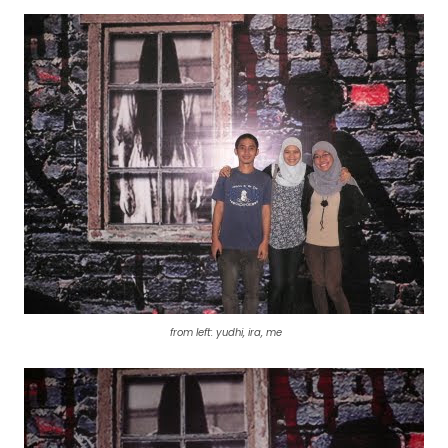
from left: yudhi, ira, me