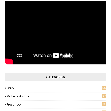
CATEGORIES
Daily
55
Makemak's Life
47
Preschool
5