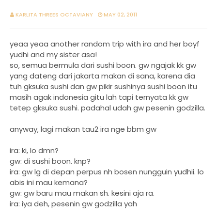
KARLITA THREES OCTAVIANY
MAY 02, 2011
yeaa yeaa another random trip with ira and her boyf
yudhi and my sister asa!
so, semua bermula dari sushi boon. gw ngajak kk gw
yang dateng dari jakarta makan di sana, karena dia
tuh gksuka sushi dan gw pikir sushinya sushi boon itu
masih agak indonesia gitu lah tapi ternyata kk gw
tetep gksuka sushi. padahal udah gw pesenin godzilla.
anyway, lagi makan tau2 ira nge bbm gw
ira: ki, lo dmn?
gw: di sushi boon. knp?
ira: gw lg di depan perpus nh bosen nungguin yudhii. lo
abis ini mau kemana?
gw: gw baru mau makan sh. kesini aja ra.
ira: iya deh, pesenin gw godzilla yah