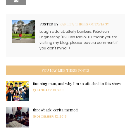
POSTED BY
KARLITA THREES OCTAVIANY
Laugh addict, utterly bonkers. Petroleum
Engineering '09. 8eh radio ITB. thank you for
visiting my blog. please leave a comment if
you don't mind :)
YOU MAY LIKE THESE POSTS
Running man, and why I'm so attached to this show
JANUARY 10, 2019
throwback: cerita memedi
DECEMBER 12, 2018