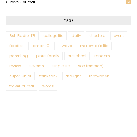
Travel Journal
13
TAGS
8eh Radio ITB
college life
daily
et cetera
event
foodies
jaman IC
k-wave
makemak's life
parenting
pinus family
preschool
random
review
sekolah
single life
soo (blablah).
super junior
think tank
thought
throwback
travel journal
words