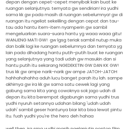
depan dengan cepet-cepet menyibak kain buat ke
ruangan selanjutnya. ternyata gw sendirian! ira yudhi
sama kk gw pada masih di ruangan sebelumnya! gw di
ruangan itu ngeliat sekeliling dengan cepat dan tau-
tau ada hantu item-item nyamperin gw sambil
mengeluarkan suara-suara hantu yg waaa waaa gitu!
WANJENG MATI GW! gw lgsg teriak sambil nutup muka
dan balik lagi ke ruangan sebelumnya dan ternyata yg
lain pada dihadang hantu putih-putih buat ke ruangan
yang selanjutnya yang tadi udah gw masukin dan si
hantu putih itu sekarang NGEDEKETIN GW DAN KK GW!
trus kk gw ampe narik-narik gw ampe JATOH-JATOH
hahhahahahha aduh lucu banget parah itu lah. sampe
akhirnya gw ira kk gw sama satu cewek lagi yang
gabung sama kita yang cowoknya sok jago udah di
depan itu kita berempat digabungin sama yudhi trus
yudhi nyuruh setannya udahan bilang 'udah udah
udah' sambil geser hantunya biar kita bisa lewat pintu
itu. fuah yudhi you're the hero deh hahaa
well then, ira sma yudhi masih ngelanjutin nonton film