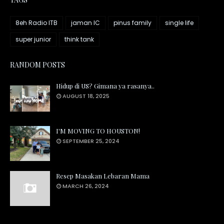
8eh Radio ITB
jaman IC
pinus family
single life
super junior
think tank
RANDOM POSTS
Hidup di US? Gimana ya rasanya..
AUGUST 18, 2025
I'M MOVING TO HOUSTON!
SEPTEMBER 25, 2024
Resep Masakan Lebaran Mama
MARCH 26, 2024