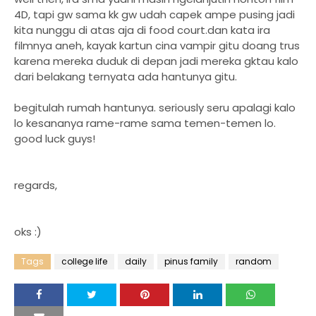
4D, tapi gw sama kk gw udah capek ampe pusing jadi
kita nunggu di atas aja di food court.dan kata ira
filmnya aneh, kayak kartun cina vampir gitu doang trus
karena mereka duduk di depan jadi mereka gktau kalo
dari belakang ternyata ada hantunya gitu.
begitulah rumah hantunya. seriously seru apalagi kalo
lo kesananya rame-rame sama temen-temen lo.
good luck guys!
regards,
oks :)
Tags
college life
daily
pinus family
random