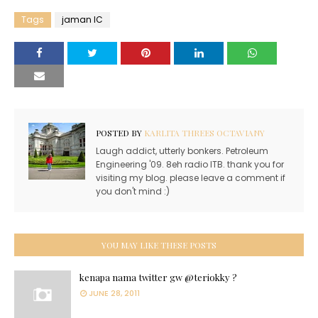
Tags
jaman IC
POSTED BY
KARLITA THREES OCTAVIANY
Laugh addict, utterly bonkers. Petroleum
Engineering '09. 8eh radio ITB. thank you for
visiting my blog. please leave a comment if
you don't mind :)
YOU MAY LIKE THESE POSTS
kenapa nama twitter gw @teriokky ?
JUNE 28, 2011