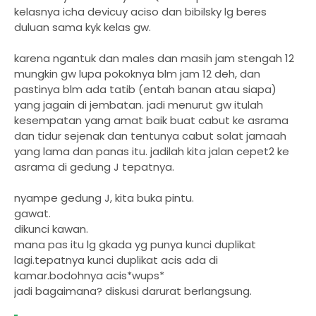
kelasnya icha devicuy aciso dan bibilsky lg beres
duluan sama kyk kelas gw.
karena ngantuk dan males dan masih jam stengah 12
mungkin gw lupa pokoknya blm jam 12 deh, dan
pastinya blm ada tatib (entah banan atau siapa)
yang jagain di jembatan. jadi menurut gw itulah
kesempatan yang amat baik buat cabut ke asrama
dan tidur sejenak dan tentunya cabut solat jamaah
yang lama dan panas itu. jadilah kita jalan cepet2 ke
asrama di gedung J tepatnya.
nyampe gedung J, kita buka pintu.
gawat.
dikunci kawan.
mana pas itu lg gkada yg punya kunci duplikat
lagi.tepatnya kunci duplikat acis ada di
kamar.bodohnya acis*wups*
jadi bagaimana? diskusi darurat berlangsung.