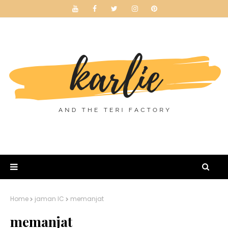
Home
jaman IC
memanjat
memanjat