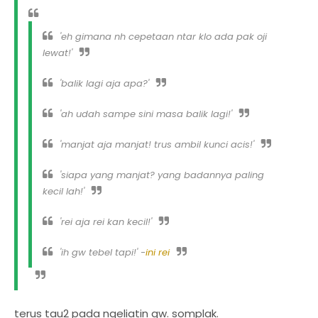
'eh gimana nh cepetaan ntar klo ada pak oji
lewat!'
'balik lagi aja apa?'
'ah udah sampe sini masa balik lagi!'
'manjat aja manjat! trus ambil kunci acis!'
'siapa yang manjat? yang badannya paling
kecil lah!'
'rei aja rei kan kecil!'
'ih gw tebel tapi!' -
ini rei
terus tau2 pada ngeliatin gw. somplak.