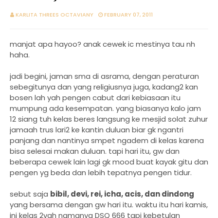
KARLITA THREES OCTAVIANY
FEBRUARY 07, 2011
manjat apa hayoo? anak cewek ic mestinya tau nh
haha.
jadi begini, jaman sma di asrama, dengan peraturan
sebegitunya dan yang religiusnya juga, kadang2 kan
bosen lah yah pengen cabut dari kebiasaan itu
mumpung ada kesempatan. yang biasanya kalo jam
12 siang tuh kelas beres langsung ke mesjid solat zuhur
jamaah trus lari2 ke kantin duluan biar gk ngantri
panjang dan nantinya smpet ngadem di kelas karena
bisa selesai makan duluan. tapi hari itu, gw dan
beberapa cewek lain lagi gk mood buat kayak gitu dan
pengen yg beda dan lebih tepatnya pengen tidur.
sebut saja
bibil, devi, rei, icha, acis, dan dindong
yang bersama dengan gw hari itu. waktu itu hari kamis,
ini kelas 2yah namanya DSQ 666 tapi kebetulan