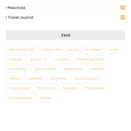
Preschool
5
Travel Journal
13
TAGS
8eh Radio ITB
college life
daily
et cetera
event
foodies
jaman IC
k-wave
makemak's life
parenting
pinus family
preschool
random
review
sekolah
single life
soo (blablah).
super junior
think tank
thought
throwback
travel journal
words