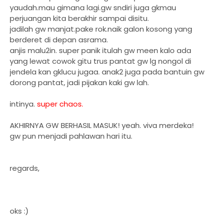
yaudah.mau gimana lagi.gw sndiri juga gkmau
perjuangan kita berakhir sampai disitu.
jadilah gw manjat.pake rok.naik galon kosong yang
berderet di depan asrama.
anjis malu2in. super panik itulah gw meen kalo ada
yang lewat cowok gitu trus pantat gw lg nongol di
jendela kan gklucu jugaa. anak2 juga pada bantuin gw
dorong pantat, jadi pijakan kaki gw lah.
intinya.
super chaos.
AKHIRNYA GW BERHASIL MASUK! yeah. viva merdeka!
gw pun menjadi pahlawan hari itu.
regards,
oks :)