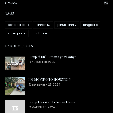
Review
26
TAGS
8eh Radio ITB
jaman IC
pinus family
single life
super junior
think tank
RANDOM POSTS
Hidup di US? Gimana ya rasanya..
AUGUST 18, 2025
I'M MOVING TO HOUSTON!
SEPTEMBER 25, 2024
Resep Masakan Lebaran Mama
MARCH 26, 2024