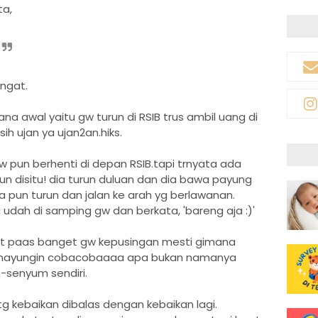
ta,
ngat.
na awal yaitu gw turun di RSIB trus ambil uang di
sih ujan ya ujan2an.hiks.
 pun berhenti di depan RSIB.tapi trnyata ada
n disitu! dia turun duluan dan dia bawa payung
a pun turun dan jalan ke arah yg berlawanan.
udah di samping gw dan berkata, 'bareng aja :)'
at paas banget gw kepusingan mesti gimana
g mayungin cobacobaaaa apa bukan namanya
m-senyum sendiri.
tg kebaikan dibalas dengan kebaikan lagi.