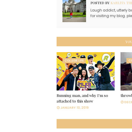
POSTED BY
KARLITA TH
Laugh addict, utterly b
for visiting my blog. p
YOU
COLLEGE LIFE
CO
Running man, and why I'm so
throwb
attached to this show
DECE
JANUARY 10, 2019