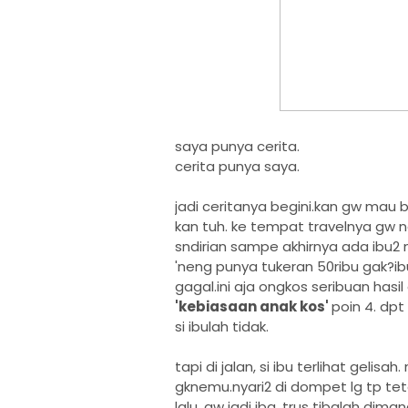
saya punya cerita.
cerita punya saya.
jadi ceritanya begini.kan gw mau b
kan tuh. ke tempat travelnya gw na
sndirian sampe akhirnya ada ibu2 n
'neng punya tukeran 50ribu gak?ib
gagal.ini aja ongkos seribuan hasil 
'kebiasaan anak kos'
poin 4. dpt
si ibulah tidak.
tapi di jalan, si ibu terlihat gelis
gknemu.nyari2 di dompet lg tp te
lalu. gw jadi iba. trus tibalah dima