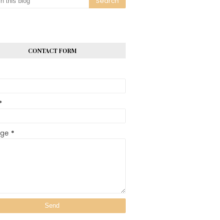
CONTACT FORM
*
age
*