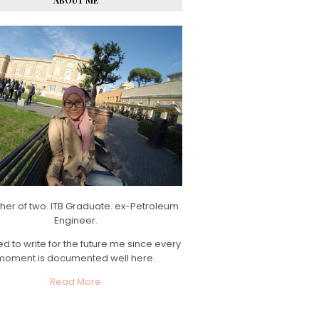
ABOUT ME
her of two. ITB Graduate. ex-Petroleum
Engineer.
d to write for the future me since every
moment is documented well here.
Read More