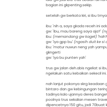
bagian ini gkpenting.sekip.
setelah gw berkata kiri, si ibu trn
ibu: 'nih a, saya gkada receh ini ad
gw: 'ibu, mau bareng saya aja?'
(n
ibu:
(memandang gw kaget)
'hah?
gw: 'iya gpp bu'
(ngasih duit ke si
ibu: 'matur nuwun neng yah yampu
gkngerti
gw: 'iya bu punten yah'
trus gw jalan deh.abis ngeliat si 
ngelakuin satu kebaikan sekecil ini.
nah lanjut pokonya skrg keadaan g
bintaro dan gw kebingungan tering
tadinya kalo ujannya deres banget
poolnya trus sekalian mesen trave
dipencetnya 150 gitu, jadi 70buat