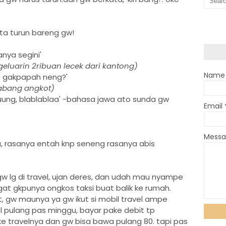
yata turun bareng gw!
anya segini'
geluarin 2ribuan lecek dari kantong)
Name
 gakpapah neng?'
 abang angkot)
ung, blablablaa' -bahasa jawa ato sunda gw
Email
Mess
ibu, rasanya entah knp seneng rasanya abis
w lg di travel, ujan deres, dan udah mau nyampe
at gkpunya ongkos taksi buat balik ke rumah.
, gw maunya ya gw ikut si mobil travel ampe
l pulang pas minggu, bayar pake debit tp
 ke travelnya dan gw bisa bawa pulang 80. tapi pas