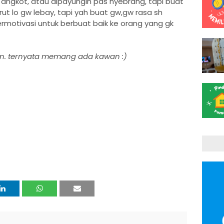
angkot, atau dipayungin pas nyebrang, tapi buat
t lo gw lebay, tapi yah buat gw,gw rasa sh
termotivasi untuk berbuat baik ke orang yang gk
n. ternyata memang ada kawan :)