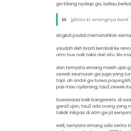
gw bilang nyokap gw, beliau berka
'gkbisa ki. emangnya bank'
singkat.padat.mematahkan sema
yaudah deh brarti kembali ke renca
atm trus naik taksi dari situ. klo ma
dan ternyata emang masih ujan.gw
cewek seumuran gw juga yang turu
tapi. ah andai gw bawa payung.kit
pas mau nyebrang, tau2 cewek itu 
huwawaaa baik bangeeets. di sa
gara2 ujan, tau2 ada orang yan
takdir iniii.pas di atm gw jd senyu
well, ternyata emang ada cerita t