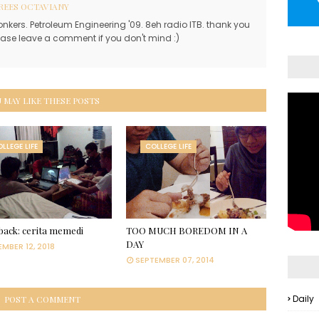
REES OCTAVIANY
onkers. Petroleum Engineering '09. 8eh radio ITB. thank you
lease leave a comment if you don't mind :)
 MAY LIKE THESE POSTS
LLEGE LIFE
COLLEGE LIFE
ack: cerita memedi
TOO MUCH BOREDOM IN A
DAY
MBER 12, 2018
SEPTEMBER 07, 2014
Daily
POST A COMMENT