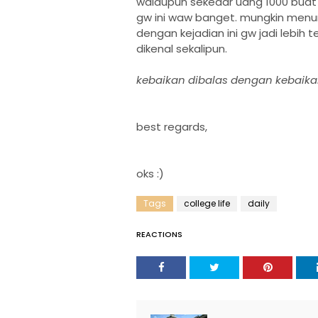
walaupun sekedar uang 1000 buat 
gw ini waw banget. mungkin menuru
dengan kejadian ini gw jadi lebih 
dikenal sekalipun.
kebaikan dibalas dengan kebaika
best regards,
oks :)
Tags
college life
daily
REACTIONS