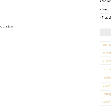
Makem
Presc
Trave
.. nice ...
8eh R
et ce
k-wa
pinus
revie
soo (
thou
word