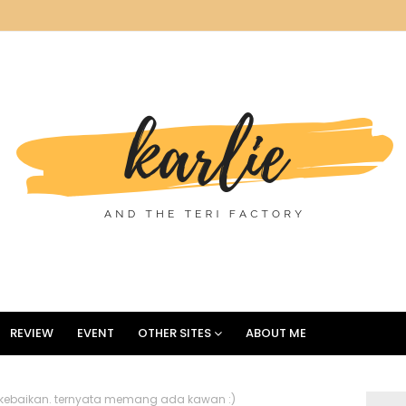
REVIEW
EVENT
OTHER SITES
ABOUT ME
kebaikan. ternyata memang ada kawan :)