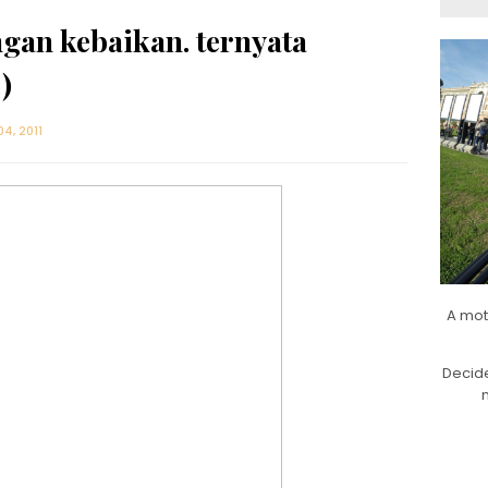
ngan kebaikan. ternyata
)
4, 2011
A mot
Decide