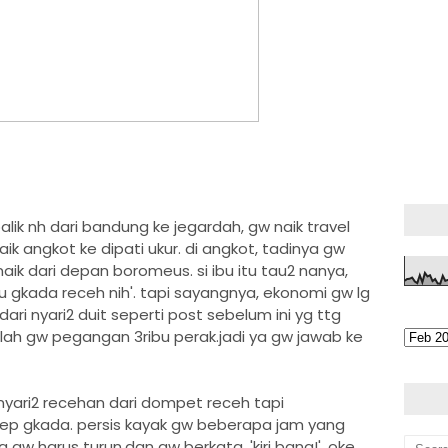
alik nh dari bandung ke jegardah, gw naik travel
ik angkot ke dipati ukur. di angkot, tadinya gw
aik dari depan boromeus. si ibu itu tau2 nanya,
u gkada receh nih'. tapi sayangnya, ekonomi gw lg
dari nyari2 duit seperti post sebelum ini yg ttg
 lah gw pegangan 3ribu perak.jadi ya gw jawab ke
ah. nyari2 recehan dari dompet receh tapi
tep gkada. persis kayak gw beberapa jam yang
na gw harus turun.dan gw berkata, 'kiri bang!'. oke