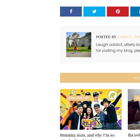
POSTED BY
KARLITA TH
Laugh addict, utterly b
for visiting my blog. p
YOU
COLLEGE LIFE
CO
Running man, and why I'm so
throwb