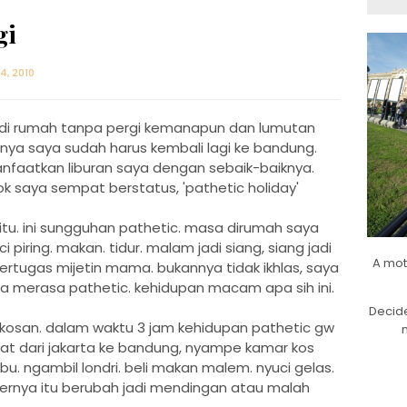
gi
4, 2010
di rumah tanpa pergi kemanapun dan lumutan
rnya saya sudah harus kembali lagi ke bandung.
nfaatkan liburan saya dengan sebaik-baiknya.
k saya sempat berstatus, 'pathetic holiday'
gitu. ini sungguhan pathetic. masa dirumah saya
piring. makan. tidur. malam jadi siang, siang jadi
A mot
rtugas mijetin mama. bukannya tidak ikhlas, saya
ma merasa pathetic. kehidupan macam apa sih ini.
Decide
r kosan. dalam waktu 3 jam kehidupan pathetic gw
pat dari jakarta ke bandung, nyampe kamar kos
. ngambil londri. beli makan malem. nyuci gelas.
enernya itu berubah jadi mendingan atau malah