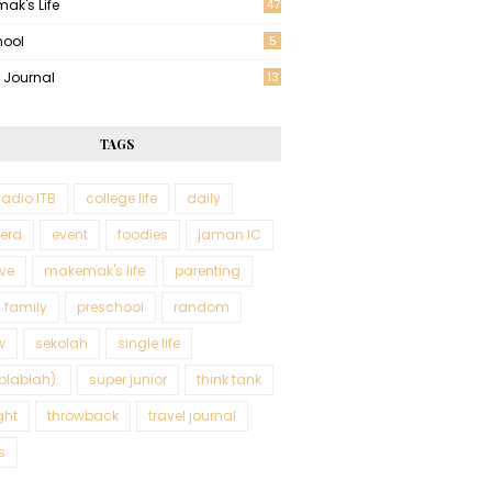
ak's Life
47
hool
5
l Journal
13
TAGS
adio ITB
college life
daily
tera
event
foodies
jaman IC
ve
makemak's life
parenting
 family
preschool
random
w
sekolah
single life
blablah).
super junior
think tank
ght
throwback
travel journal
s