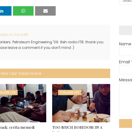
REES OCTAVIANY
onkers. Petroleum Engineering '09. 8eh radio ITB. thank you
Name
lease leave a comment if you don't mind :)
Email
 MAY LIKE THESE POSTS
Mess
LLEGE LIFE
COLLEGE LIFE
ack: cerita memedi
TOO MUCH BOREDOM IN A