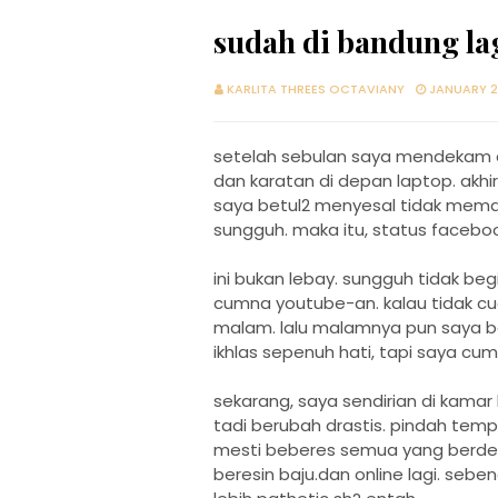
sudah di bandung la
KARLITA THREES OCTAVIANY
JANUARY 2
setelah sebulan saya mendekam 
dan karatan di depan laptop. akhi
saya betul2 menyesal tidak mema
sungguh. maka itu, status faceboo
ini bukan lebay. sungguh tidak be
cumna youtube-an. kalau tidak cuci 
malam. lalu malamnya pun saya be
ikhlas sepenuh hati, tapi saya cu
sekarang, saya sendirian di kama
tadi berubah drastis. pindah tem
mesti beberes semua yang berdebu
beresin baju.dan online lagi. seb