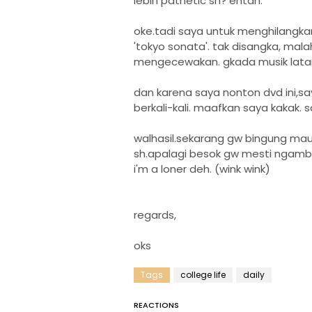
lebih pathetic sh? entah.
oke.tadi saya untuk menghilangk
'tokyo sonata'. tak disangka, mala
mengecewakan. gkada musik latar 
dan karena saya nonton dvd ini,sa
berkali-kali. maafkan saya kakak. s
walhasil.sekarang gw bingung mau 
sh.apalagi besok gw mesti ngambil
i'm a loner deh. (wink wink)
regards,
oks
Tags
college life
daily
REACTIONS