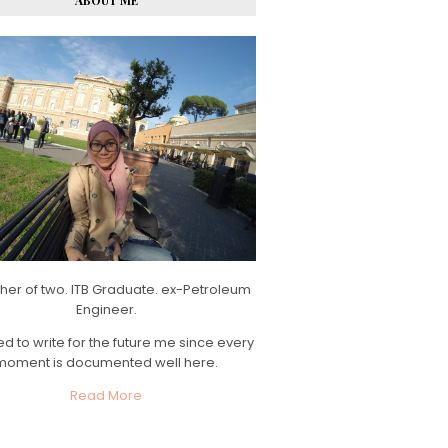
ABOUT ME
her of two. ITB Graduate. ex-Petroleum
Engineer.
d to write for the future me since every
moment is documented well here.
Read More