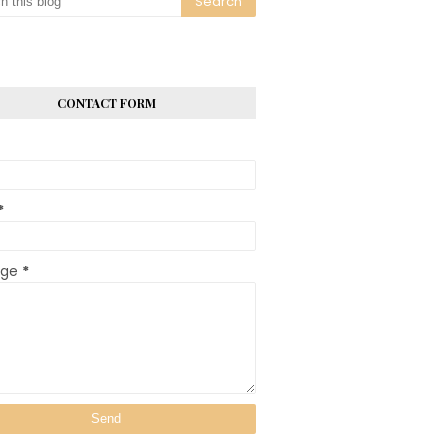
CONTACT FORM
*
age
*