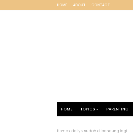
HOME
ABOUT
CONTACT
HOME
TOPICS
PARENTING
Home
daily
sudah di bandung lagi