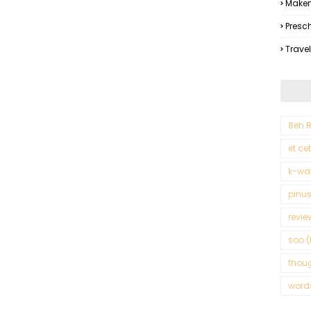
Makem
Presc
Trave
8eh R
et ce
k-wa
pinus
revie
soo (
thou
word