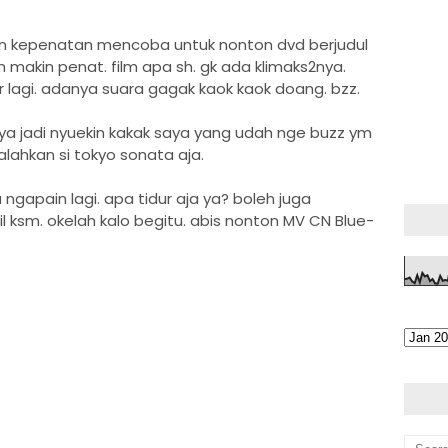
an kepenatan mencoba untuk nonton dvd berjudul
h makin penat. film apa sh. gk ada klimaks2nya.
lagi. adanya suara gagak kaok kaok doang. bzz.
ya jadi nyuekin kakak saya yang udah nge buzz ym
alahkan si tokyo sonata aja.
ngapain lagi. apa tidur aja ya? boleh juga
 ksm. okelah kalo begitu. abis nonton MV CN Blue-